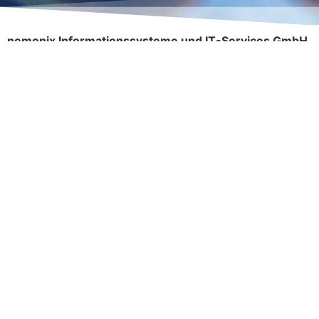
nemonix Informationssysteme und IT-Services GmbH
Petritschgasse 6/1/5
1210 Wien
Austria
UID: ATU51851900
Fn.: 210108h
Registriert: Handelsgericht Wien
Bankverbindung:
Bank Austria AG
Kto-Nr.: 04483915700
IBAN: AT50 1100 0044 8391 5700
BIC: BKAUATWW